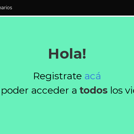
narios
Hola!
Registrate
acá
 poder acceder a
todos
los v