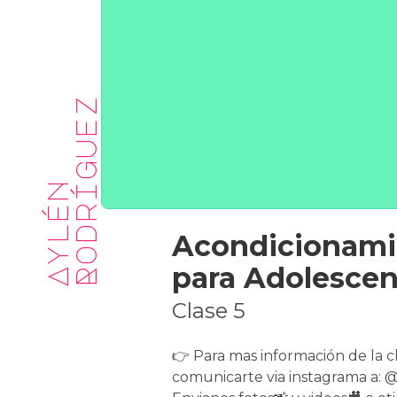
z
A
y
l
é
n
R
o
d
r
í
g
u
e
Acondicionami
para Adolescen
Clase 5
👉 Para mas información de la c
comunicarte via instagrama a: