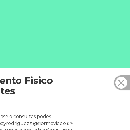
ento Fisico
tes
lase o consultas podes
 @ayrodriguezz @flormoviedo 👉