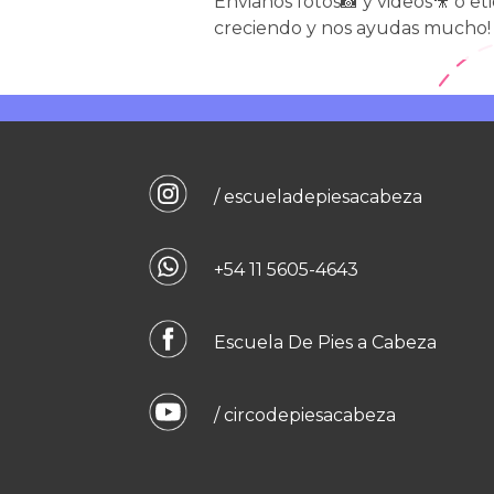
Envianos fotos📸 y videos🎥 o et
creciendo y nos ayudas mucho!
/ escueladepiesacabeza
+54 11 5605-4643
Escuela De Pies a Cabeza
/ circodepiesacabeza