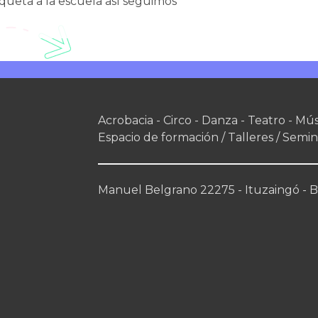
iqueta a la escuela así seguimos
Acrobacia - Circo - Danza - Teatro - Mús
Espacio de formación / Talleres / Semin
Manuel Belgrano 22275 - Ituzaingó - Bs