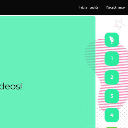
Iniciar sesión
Registrarse
1
2
ideos!
3
4