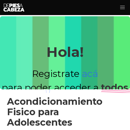
Hola!
Registrate
acá
para poder acceder a
todos
Acondicionamiento
los videos!
Fisico para
Adolescentes