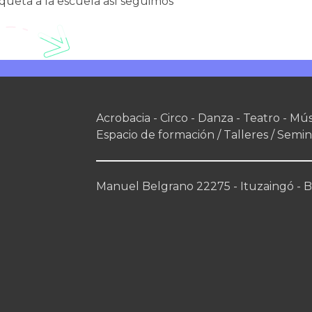
iqueta a la escuela así seguimos
Acrobacia - Circo - Danza - Teatro - Mús
Espacio de formación / Talleres / Semin
Manuel Belgrano 22275 - Ituzaingó - Bs