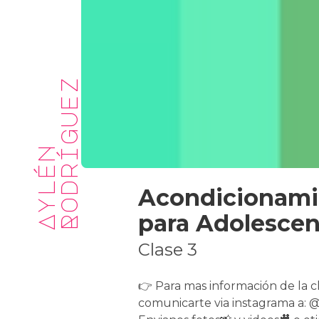
z
A
y
l
é
n
R
o
d
r
í
g
u
e
Acondicionami
para Adolescen
Clase 3
👉 Para mas información de la c
comunicarte via instagrama a: