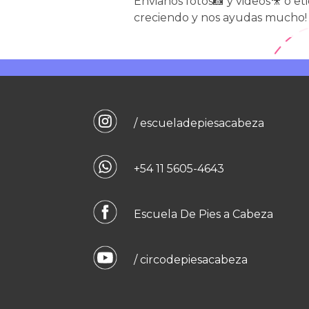
Envianos fotos📸 y videos🎥 o et
creciendo y nos ayudas mucho!
/ escueladepiesacabeza
+54 11 5605-4643
Escuela De Pies a Cabeza
/ circodepiesacabeza