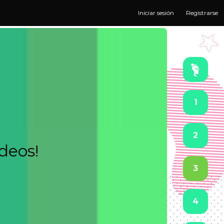
Iniciar sesión
Registrarse
1
2
ideos!
3
4