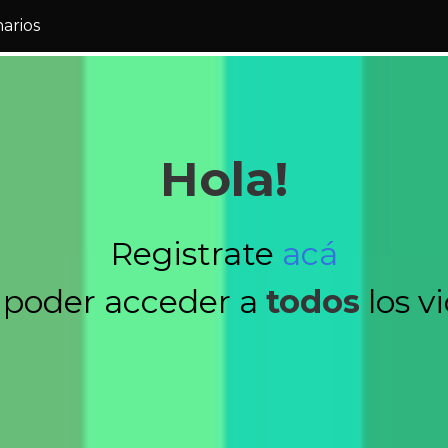
narios
Hola!
Registrate
acá
 poder acceder a
todos
los v