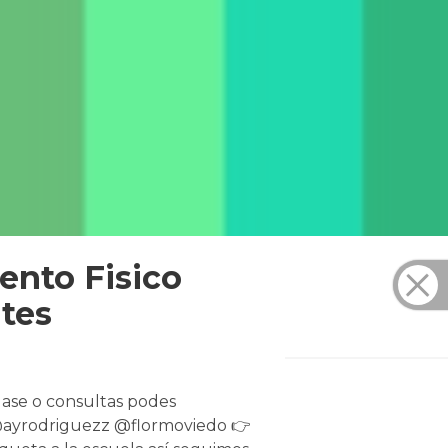
ento Fisico
tes
lase o consultas podes
 @ayrodriguezz @flormoviedo 👉