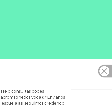
lase o consultas podes
 @acromagnetica.yoga 👉Envianos
la escuela así seguimos creciendo