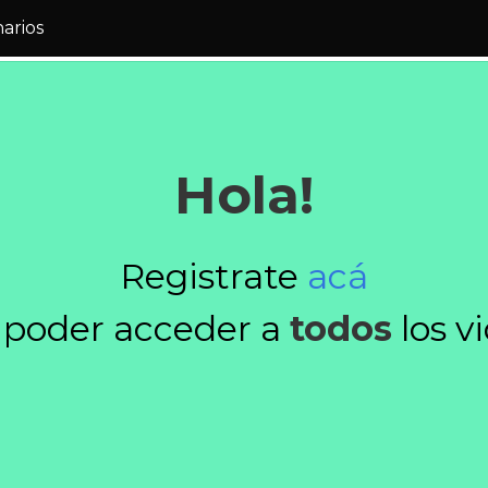
narios
Hola!
Registrate
acá
 poder acceder a
todos
los v