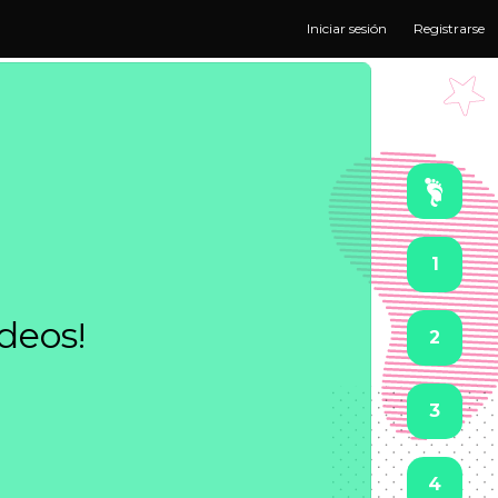
Iniciar sesión
Registrarse
1
ideos!
2
3
4