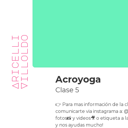
A
r
i
c
e
l
l
i
V
i
l
l
o
l
d
o
Acroyoga
Clase 5
👉 Para mas información de la c
comunicarte via instagrama a:
fotos📸 y videos🎥 o etiqueta a 
y nos ayudas mucho!