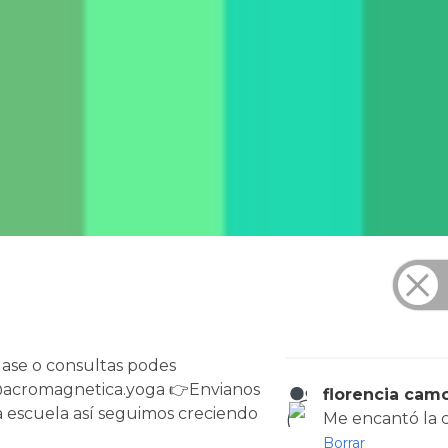
lase o consultas podes
 @acromagnetica.yoga 👉Envianos
florencia cam
la escuela así seguimos creciendo
Me encantó la cl
Borrar