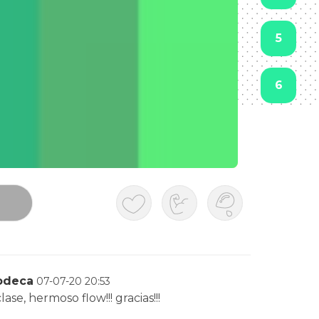
5
6
odeca
07-07-20
20:53
ase, hermoso flow!!! gracias!!!