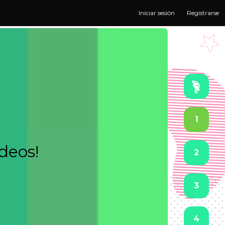
Iniciar sesión
Registrarse
1
ideos!
2
3
4