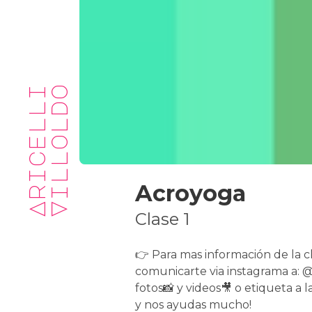
A
r
i
c
e
l
l
i
V
i
l
l
o
l
d
o
Acroyoga
Clase 1
👉 Para mas información de la c
comunicarte via instagrama a:
fotos📸 y videos🎥 o etiqueta a 
y nos ayudas mucho!