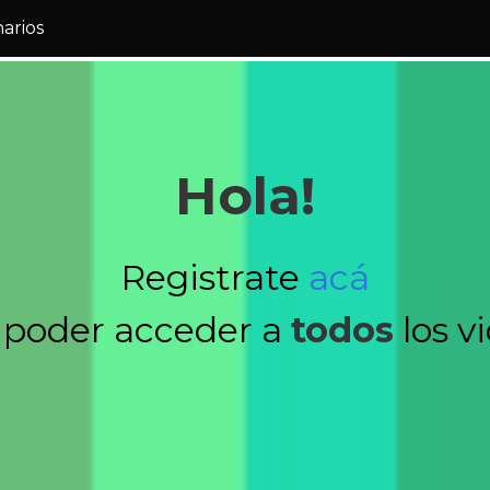
narios
Hola!
Registrate
acá
 poder acceder a
todos
los v