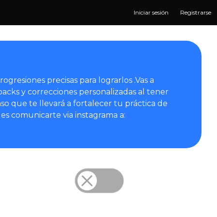
Iniciar sesión
Registrarse
ogresiones precisas para lograrlos .Vas a
acks y correcciones personalizadas al tener
aso que te llevará a fortalecer tu práctica de
odes comunicarte via instagrama a: