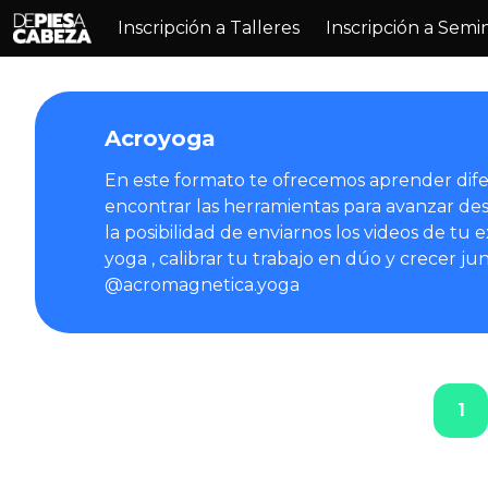
Inscripción a Talleres
Inscripción a Semi
Acroyoga
En este formato te ofrecemos aprender difere
encontrar las herramientas para avanzar de
la posibilidad de enviarnos los videos de tu e
yoga , calibrar tu trabajo en dúo y crecer j
@acromagnetica.yoga
1