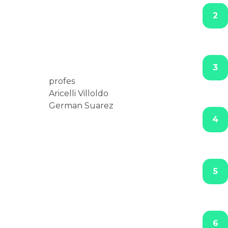
2
3
profes
Aricelli Villoldo
German Suarez
4
5
6