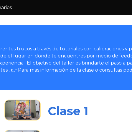
narios
ntes trucos a través de tutoriales con calibraciones y pr
sde el lugar en donde te encuentres por medio de feedb
xperiencia . El objetivo del taller es brindarte el paso a p
untes . 👉 Para mas información de la clase o consultas p
Clase 1