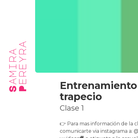
a
S
a
m
i
r
a
P
e
r
e
y
r
Entrenamiento 
trapecio
Clase 1
👉 Para mas información de la c
comunicarte via instagrama a: 