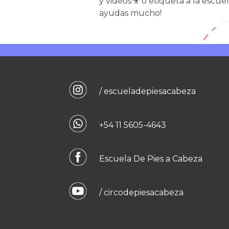
y videos🎥 o etiqueta a la escue
ayudas mucho!
/ escueladepiesacabeza
+54 11 5605-4643
Escuela De Pies a Cabeza
/ circodepiesacabeza