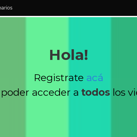
narios
Hola!
Registrate
acá
 poder acceder a
todos
los v