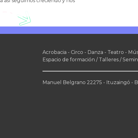
la así seguimos creciendo y nos
Acrobacia - Circo - Danza - Teatro - Mús
Espacio de formación / Talleres / Semin
Manuel Belgrano 22275 - Ituzaingó - Bs