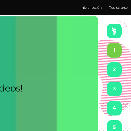
Iniciar sesión
Registrarse
1
2
ideos!
3
4
5