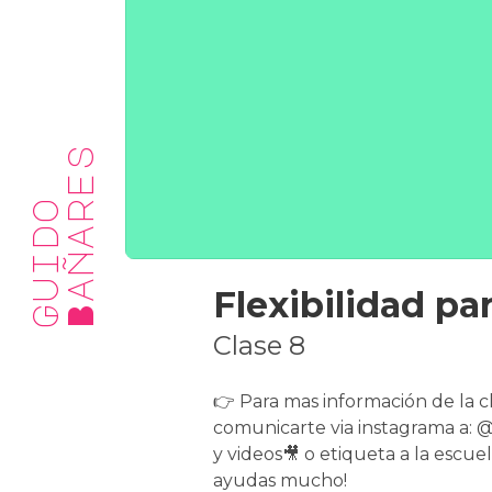
s
G
u
i
d
o
B
a
ñ
a
r
e
Flexibilidad pa
Clase 8
👉 Para mas información de la c
comunicarte via instagrama a: 
y videos🎥 o etiqueta a la escue
ayudas mucho!