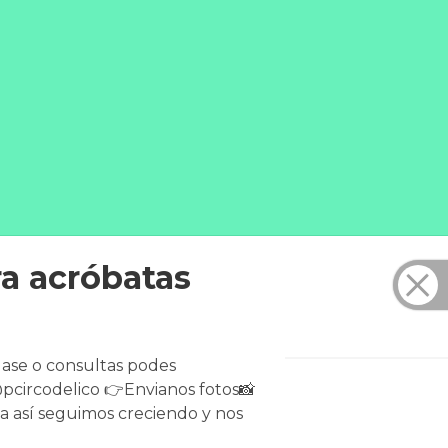
ra acróbatas
lase o consultas podes
@pcircodelico 👉Envianos fotos📸
la así seguimos creciendo y nos