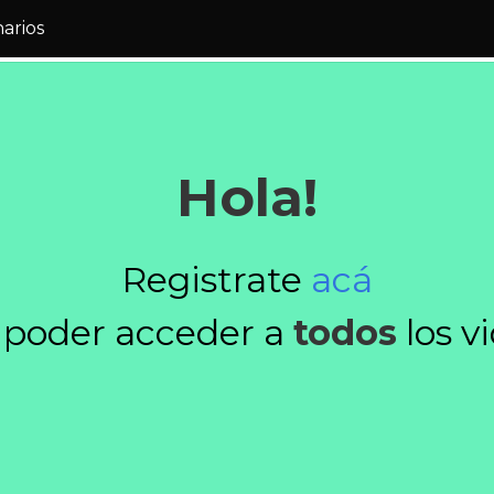
narios
Hola!
Registrate
acá
 poder acceder a
todos
los v