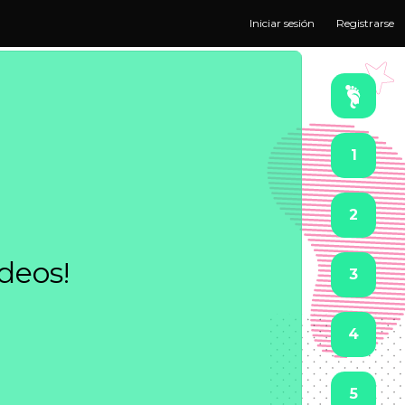
Iniciar sesión
Registrarse
1
2
ideos!
3
4
5