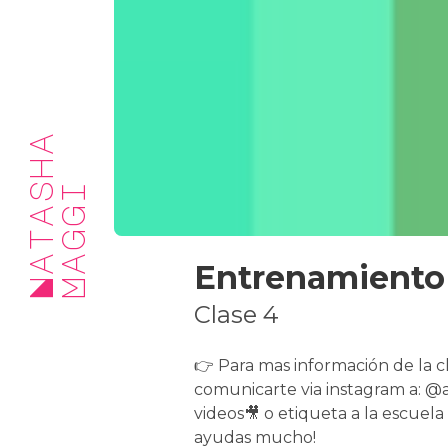
N
a
t
a
h
a
M
a
g
g
s
i
Entrenamiento
Clase 4
👉 Para mas información de la c
comunicarte via instagram a: @a
videos🎥 o etiqueta a la escuela
ayudas mucho!