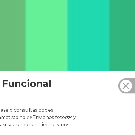
 Funcional
lase o consultas podes
matista.na 👉Envianos fotos📸 y
 así seguimos creciendo y nos