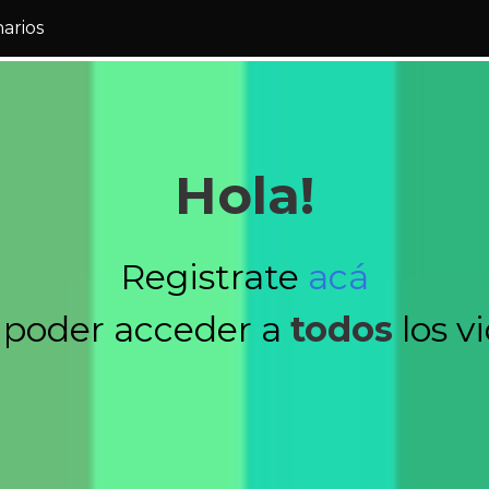
narios
Hola!
Registrate
acá
 poder acceder a
todos
los v