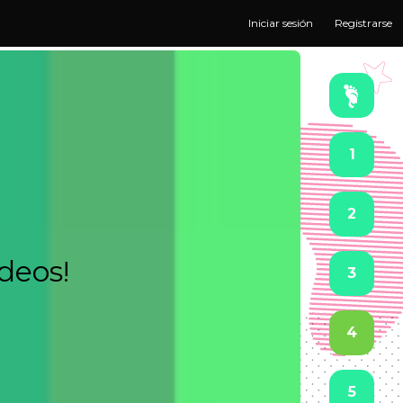
Iniciar sesión
Registrarse
1
2
ideos!
3
4
5